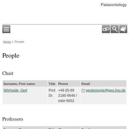
Palaeontology
Home
People
People
Chair
Surname, First name
Title
Phone
Email
Wörheide, Gert
Prof.
+49 (0) 89
geobiologie@geo.lmu.de
Dr.
2180 6646 /
oder 6602
Professors