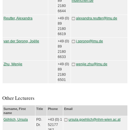
89
muenchen.de
2180
6644
Reutter, Alexandra
+49 (0)
alexandra.reutter@lmu.de
89
2180
6619
van der Sprong, Joëlle
+49 (0)
j.sprong@lmu.de
89
2180
6633
Zhu, Wenjie
+49 (0)
wenjie.zhu@lmu.de
89
2180
6501
Other Lecturers
Surname, First
Title
Phone
Email
name
Göhlich, Ursula
PD.
+43 (0) 1
ursula.goehlich@nhm-wien.ac.at
Dr.
52177