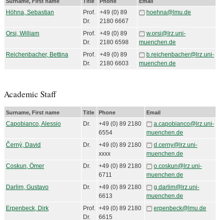
Surname, First name
Title
Phone
Email
Höhna, Sebastian
Prof.
+49 (0) 89
hoehna@lmu.de
Dr.
2180 6667
Orsi, William
Prof.
+49 (0) 89
w.orsi@lrz.uni-
Dr.
2180 6598
muenchen.de
Reichenbacher, Bettina
Prof.
+49 (0) 89
b.reichenbacher@lrz.uni-
Dr.
2180 6603
muenchen.de
Academic Staff
Surname, First name
Title
Phone
Email
Capobianco, Alessio
Dr.
+49 (0) 89 2180
a.capobianco@lrz.uni-
6554
muenchen.de
Černý, David
Dr.
+49 (0) 89 2180
d.cerny@lrz.uni-
xxxx
muenchen.de
Coskun, Ömer
Dr.
+49 (0) 89 2180
o.coskun@lrz.uni-
6711
muenchen.de
Darlim, Gustavo
Dr.
+49 (0) 89 2180
g.darlim@lrz.uni-
6613
muenchen.de
Erpenbeck, Dirk
Prof.
+49 (0) 89 2180
erpenbeck@lmu.de
Dr.
6615