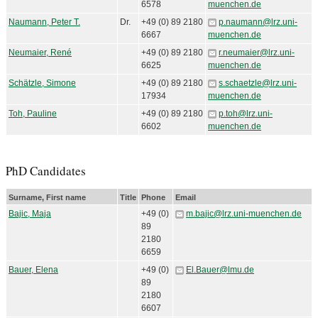
6578
muenchen.de
Naumann, Peter T.
Dr.
+49 (0) 89 2180
p.naumann@lrz.uni-
6667
muenchen.de
Neumaier, René
+49 (0) 89 2180
r.neumaier@lrz.uni-
6625
muenchen.de
Schätzle, Simone
+49 (0) 89 2180
s.schaetzle@lrz.uni-
17934
muenchen.de
Toh, Pauline
+49 (0) 89 2180
p.toh@lrz.uni-
6602
muenchen.de
PhD Candidates
Surname, First name
Title
Phone
Email
Bajic, Maja
+49 (0)
m.bajic@lrz.uni-muenchen.de
89
2180
6659
Bauer, Elena
+49 (0)
El.Bauer@lmu.de
89
2180
6607