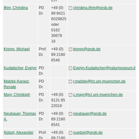
257
Ifrim, Christina
PD
+49 (0)
christina.ifrim@snsb.de
Dr.
89 8421
6029825
oder
0162
30679
16
Krings, Michael
Prof.
+49 (0)
krings@snsb.de
Dr.
89 2180
6546
Kustatscher, Evelyn
PD
Evelyn.Kustatscher@naturmuseum.it
Dr.
Matzke-Karasz,
PD
r.matzke@lrz.uni-muenchen.de
Renate
Dr.
Mayr, Christoph
PD
+49 (0)
c.mayr@lrz.uni-muenchen.de
Dr.
9131 85
22016
Neubauer, Thomas
PD
+49 (0)
neubauer@snsb.de
A.
Dr.
89 2180
6541
Nützel, Alexander
Prof.
+49 (0)
nuetzel@snsb.de
Dr.
89 2180