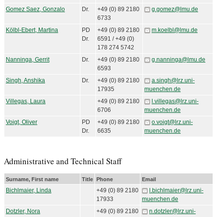
Gomez Saez, Gonzalo
Dr.
+49 (0) 89 2180
g.gomez@lmu.de
6733
Kölbl-Ebert, Martina
PD
+49 (0) 89 2180
m.koelbl@lmu.de
Dr.
6591 / +49 (0)
178 274 5742
Nanninga, Gerrit
Dr.
+49 (0) 89 2180
g.nanninga@lmu.de
6593
Singh, Anshika
Dr.
+49 (0) 89 2180
a.singh@lrz.uni-
17935
muenchen.de
Villegas, Laura
+49 (0) 89 2180
l.villegas@lrz.uni-
6706
muenchen.de
Voigt, Oliver
PD
+49 (0) 89 2180
o.voigt@lrz.uni-
Dr.
6635
muenchen.de
Administrative and Technical Staff
Surname, First name
Title
Phone
Email
Bichlmaier, Linda
+49 (0) 89 2180
l.bichlmaier@lrz.uni-
17933
muenchen.de
Dotzler, Nora
+49 (0) 89 2180
n.dotzler@lrz.uni-