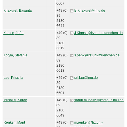
0607
Khakurel, Basanta
+49 (0)
B.Khakurel@lmu.de
89
2180
6644
Kirmse, João
+49 (0)
J.Kirmse@lrz.uni-muenchen.de
89
2180
6619
Kotyla, Stefanie
+49 (0)
s.penk@lrz.uni-muenchen.de
89
2180
6618
Lau, Priscilla
+49 (0)
pri.lau@lmu.de
89
2180
6501
Musalizi, Sarah
+49 (0)
sarah.musalizi@campus.lmu.de
89
2180
6649
Renken, Marit
+49 (0)
m.renken@lrz.uni-