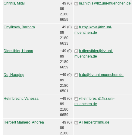
Chitnis, Mitali
+49 (0)
m.chitnis@lrz.uni-muenchen.de
89
2180
6659
Chylíková, Barbora
+49 (0)
b.chylikova@lrz.uni-
89
muenchen.de
2180
6633
Dienstbier, Hanna
+49 (0)
h.dienstbier@lrz.uni-
89
muenchen.de
2180
6659
Du, Haoqing
+49 (0)
h.du@lrz.uni-muenchen.de
89
2180
6501
Helmbrecht, Vanessa
+49 (0)
v.helmbrecht@lrz.uni-
89
muenchen.de
2180
6659
Herbert Mainero, Andrea
+49 (0)
A.Herbert@lmu.de
89
2180